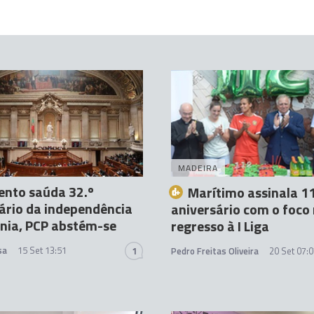
MADEIRA
ento saúda 32.º
Marítimo assinala 1
ário da independência
aniversário com o foco
nia, PCP abstém-se
regresso à I Liga
sa
15 Set 13:51
1
Pedro Freitas Oliveira
20 Set 07: