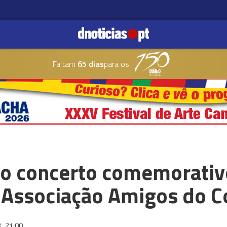
Faltam
65 dias
para os
do concerto comemorativ
a Associação Amigos do C
3
21:00