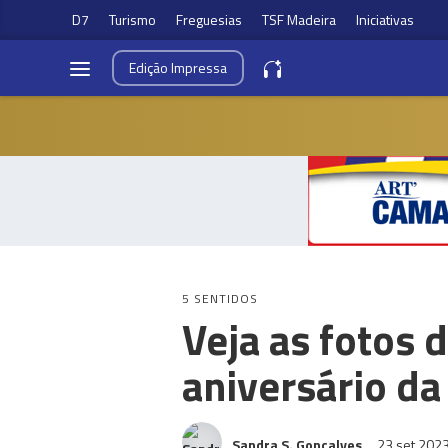
D7
Turismo
Freguesias
TSF Madeira
Iniciativas
Edição
Impressa
5 SENTIDOS
Veja as fotos 
aniversário d
Sandra S. Gonçalves
23 set 202