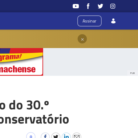
Assinar
×
PUB
o do 30.º
onservatório
0