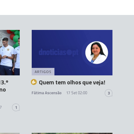
ARTIGOS
13.º
Quem tem olhos que veja!
 no
Fátima Ascensão
17 Set 02:00
3
07
1