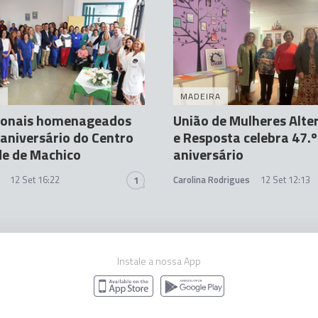
A
MADEIRA
sionais homenageados
União de Mulheres Alte
 aniversário do Centro
e Resposta celebra 47.º
de de Machico
aniversário
12 Set 16:22
Carolina Rodrigues
12 Set 12:13
1
Instale a nossa App