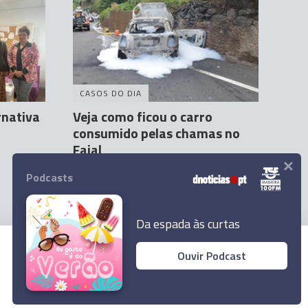
CASOS DO DIA
rnativa
Veja como ficou o carro
consumido pelas chamas no
Faial
×
Andreína Ferreira
22 Set 10:00
4
Podcasts
Da espada às curtas
Ouvir Podcast
© 2023 Empresa Diário de Notícias, Lda.
Todos os direitos reservados.