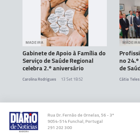
MADEIRA
MADEIR
Gabinete de Apoio à Família do
Profis
Serviço de Saúde Regional
no 24.º
celebra 2.º aniversário
de Saú
Carolina Rodrigues
13 Set 18:52
Cátia Teles
Rua Dr. Fernão de Ornelas, 56 - 3º
9054-514 Funchal, Portugal
291 202 300