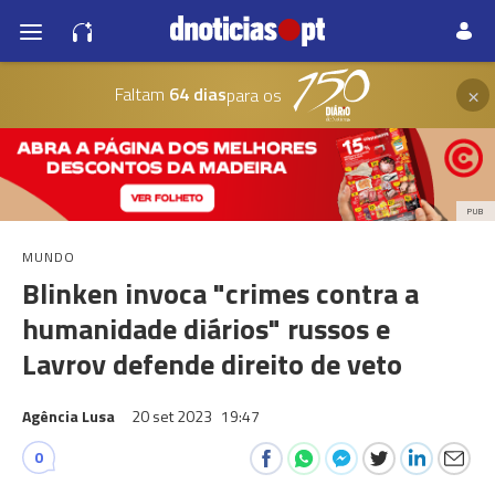
×
Faltam
64 dias
para os
PUB
MUNDO
Blinken invoca "crimes contra a
humanidade diários" russos e
Lavrov defende direito de veto
Agência Lusa
20 set 2023
19:47
0