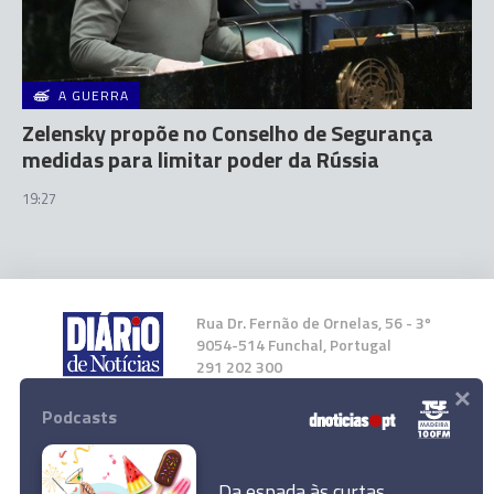
A GUERRA
Zelensky propõe no Conselho de Segurança
medidas para limitar poder da Rússia
19:27
Rua Dr. Fernão de Ornelas, 56 - 3º
9054-514 Funchal, Portugal
291 202 300
×
Podcasts
Instale a nossa App
Da espada às curtas