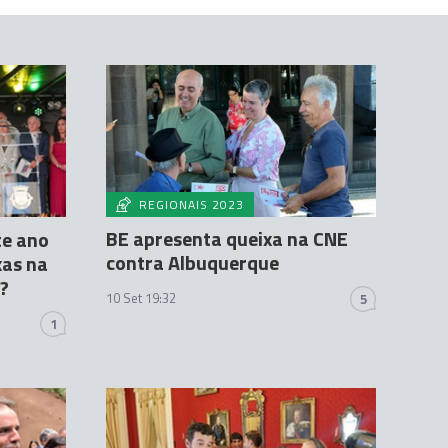
REGIONAIS 2023
BE apresenta queixa na CNE
te ano
contra Albuquerque
xas na
a?
10 Set 19:32
5
1