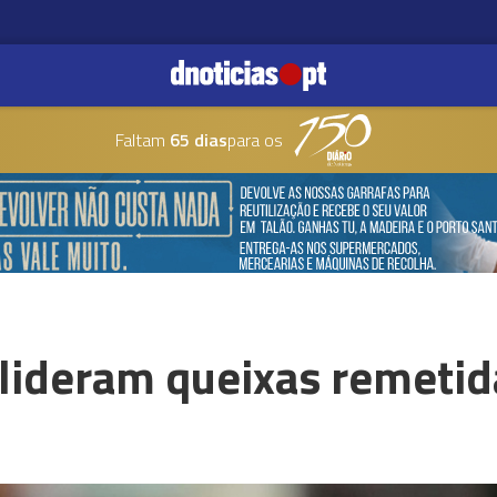
Faltam
65 dias
para os
 lideram queixas remetid