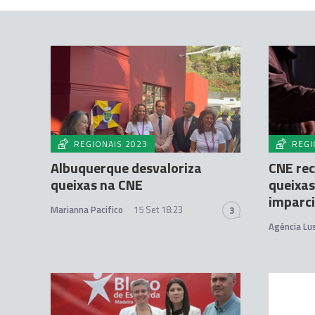
REGIONAIS 2023
REGI
Albuquerque desvaloriza
CNE rec
queixas na CNE
queixas
imparci
Marianna Pacifico
15 Set 18:23
3
Agência Lu