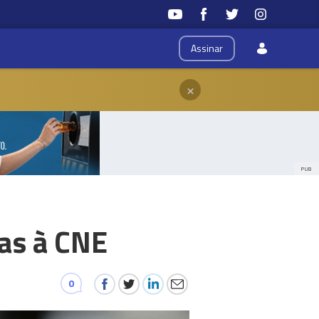
Assinar
×
PUB
as à CNE
0