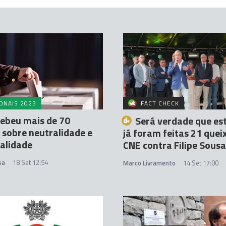
ONAIS 2023
FACT CHECK
ebeu mais de 70
Será verdade que es
 sobre neutralidade e
já foram feitas 21 quei
alidade
CNE contra Filipe Sous
sa
18 Set 12:54
Marco Livramento
14 Set 17:00