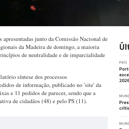
s apresentadas junto da Comissão Nacional de
Úl
egionais da Madeira de domingo, a maioria
incípios de neutralidade e de imparcialidade
PAÍS
Port
exce
latório síntese dos processos
202
edidos de informação, publicado no 'site' da
xas e 11 pedidos de parecer, sendo que a
MUN
ativa de cidadãos (48) e pelo PS (11).
Pres
crít
MUN