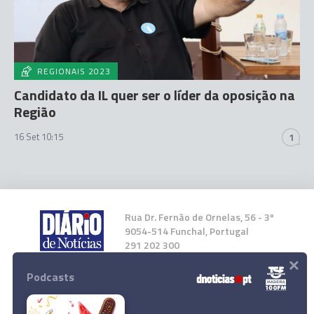
REGIONAIS 2023
Candidato da IL quer ser o líder da oposição na
Região
16 Set 10:15
1
Rua Dr. Fernão de Ornelas, 56 - 3º
9054-514 Funchal, Portugal
291 202 300
×
Podcasts
Instale a nossa App