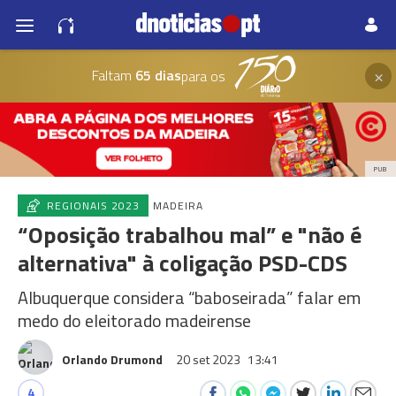
×
Faltam
65 dias
para os
PUB
REGIONAIS 2023
MADEIRA
“Oposição trabalhou mal” e "não é
alternativa" à coligação PSD-CDS
Albuquerque considera “baboseirada” falar em
medo do eleitorado madeirense
Orlando Drumond
20 set 2023
13:41
4