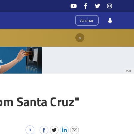
Assinar
×
PUB
om Santa Cruz"
3