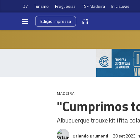
D7
Turismo
Freguesias
TSF Madeira
Iniciativas
Edição
Impressa
MADEIRA
"Cumprimos to
Albuquerque trouxe kit (fita col
Orlando Drumond
20 set 2023