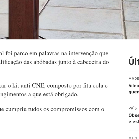
l foi parco em palavras na intervenção que
Úl
lificação das abóbadas junto à cabeceira do
MADE
r o kit anti CNE, composto por fita cola e
Sile
quem
angimentos a que está obrigado.
que cumpriu tudos os compromissos com o
PAÍS
Obse
e es
MUN