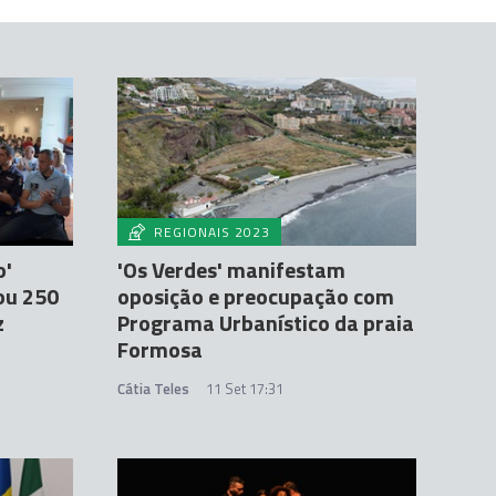
REGIONAIS 2023
o'
'Os Verdes' manifestam
ou 250
oposição e preocupação com
z
Programa Urbanístico da praia
Formosa
Cátia Teles
11 Set 17:31