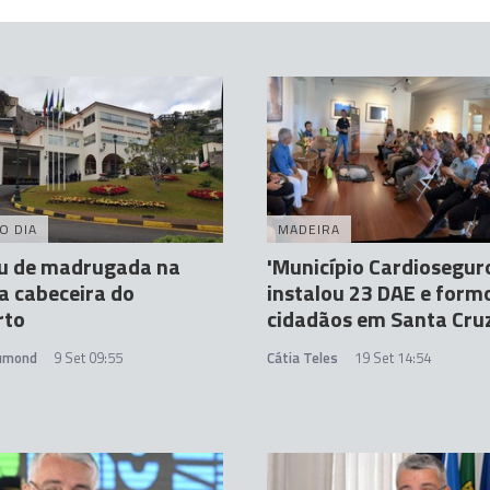
O DIA
MADEIRA
u de madrugada na
'Município Cardiosegur
a cabeceira do
instalou 23 DAE e form
rto
cidadãos em Santa Cru
rumond
9 Set 09:55
Cátia Teles
19 Set 14:54