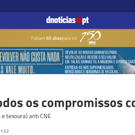
Faltam
65 dias
para os
dos os compromissos c
a e tesoura) anti CNE
11:52