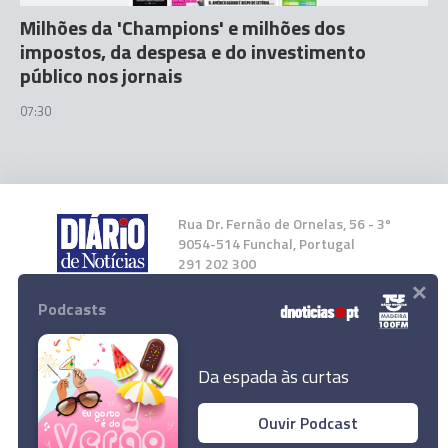
Milhões da 'Champions' e milhões dos
impostos, da despesa e do investimento
público nos jornais
07:30
Rua Dr. Fernão de Ornelas, 56 - 3º
9054-514 Funchal, Portugal
291 202 300
×
Podcasts
Instale a nossa App
Da espada às curtas
Ouvir Podcast
© 2023 Empresa Diário de Notícias, Lda.