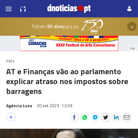
×
Faltam
65 dias
para os
PUB
PAÍS
AT e Finanças vão ao parlamento
explicar atraso nos impostos sobre
barragens
Agência Lusa
20 set 2023
12:59
0