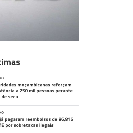
timas
DO
ridades moçambicanas reforçam
stência a 250 mil pessoas perante
o de seca
DO
já pagaram reembolsos de 86,816
ME por sobretaxas ilegais