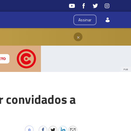
Assinar
×
PUB
r convidados a
0