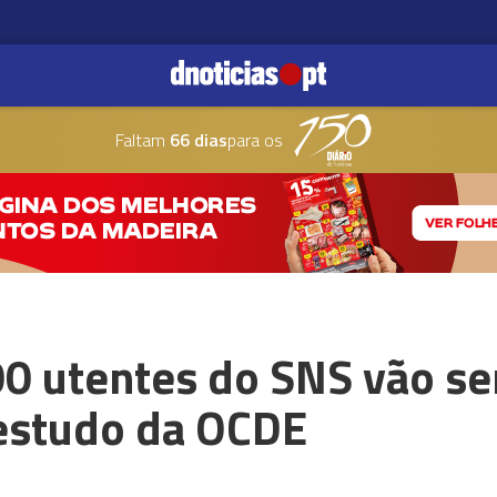
Faltam
66 dias
para os
00 utentes do SNS vão se
 estudo da OCDE