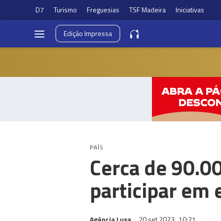
D7
Turismo
Freguesias
TSF Madeira
Iniciativas
Edição
Impressa
PAÍS
Cerca de 90.0
participar em
Agência Lusa
20 set 2023
10:21