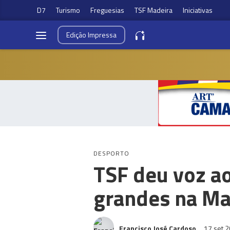
D7
Turismo
Freguesias
TSF Madeira
Iniciativas
Edição
Impressa
DESPORTO
TSF deu voz a
grandes na Ma
Francisco José Cardoso
17 set 