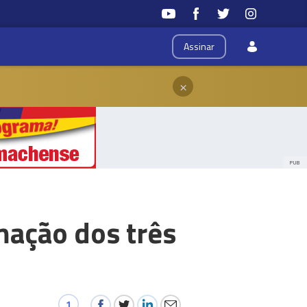
Assinar
×
PUB
mação dos três
1