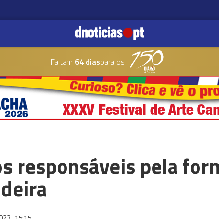
Faltam
64 dias
para os
os responsáveis pela for
deira
2023
15:15