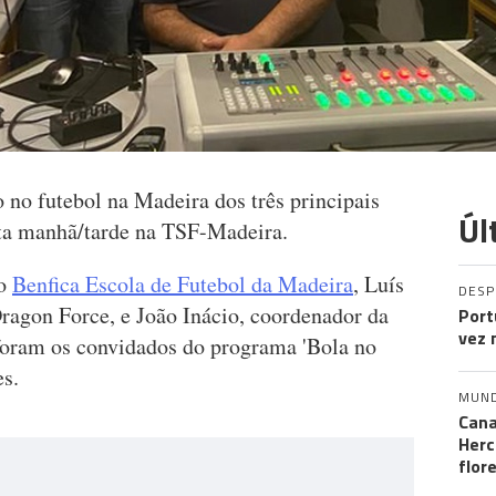
 no futebol na Madeira dos três principais
Úl
sta manhã/tarde na TSF-Madeira.
do
Benfica Escola de Futebol da Madeira
, Luís
DES
Dragon Force, e João Inácio, coordenador da
Port
vez 
oram os convidados do programa 'Bola no
es.
MUN
Cana
Herc
flor