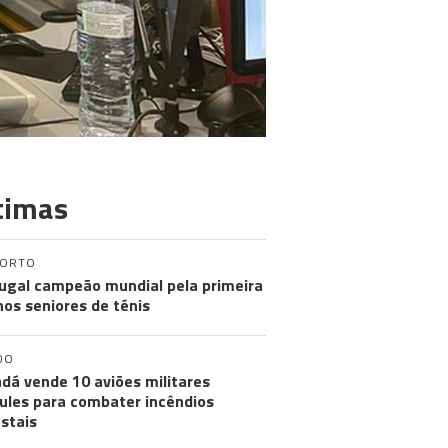
timas
PORTO
ugal campeão mundial pela primeira
nos seniores de ténis
DO
dá vende 10 aviões militares
ules para combater incêndios
estais