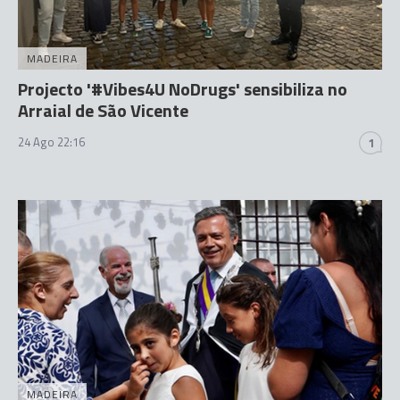
MADEIRA
Projecto '#Vibes4U NoDrugs' sensibiliza no
Arraial de São Vicente
24 Ago 22:16
1
MADEIRA