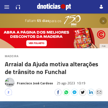
×
Faltam
65 dias
para os
PUB
MADEIRA
Arraial da Ajuda motiva alterações
de trânsito no Funchal
Francisco José Cardoso
25 ago 2023
10:19
2