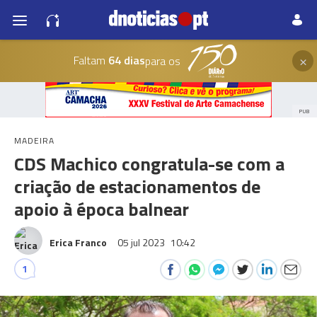
×
Faltam
64 dias
para os
PUB
MADEIRA
CDS Machico congratula-se com a
criação de estacionamentos de
apoio à época balnear
Erica Franco
05 jul 2023
10:42
1