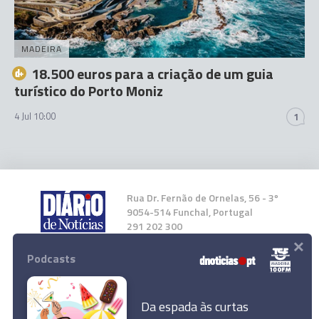
MADEIRA
18.500 euros para a criação de um guia
turístico do Porto Moniz
4 Jul 10:00
1
Rua Dr. Fernão de Ornelas, 56 - 3º
9054-514 Funchal, Portugal
291 202 300
×
Podcasts
Instale a nossa App
Da espada às curtas