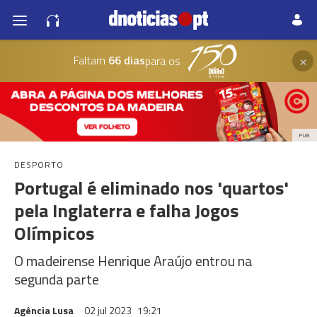
×
Faltam
66 dias
para os
PUB
DESPORTO
Portugal é eliminado nos 'quartos'
pela Inglaterra e falha Jogos
Olímpicos
O madeirense Henrique Araújo entrou na
segunda parte
Agência Lusa
02 jul 2023
19:21