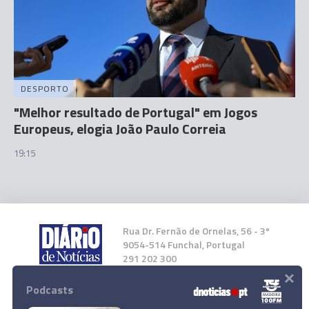
DESPORTO
"Melhor resultado de Portugal" em Jogos
Europeus, elogia João Paulo Correia
19:15
Rua Dr. Fernão de Ornelas, 56 - 3º
9054-514 Funchal, Portugal
291 202 300
×
Podcasts
Instale a nossa App