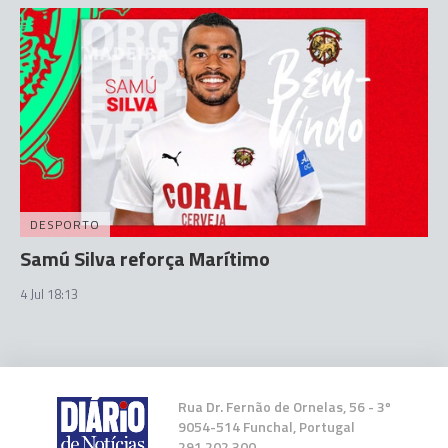
DESPORTO
Samú Silva reforça Marítimo
4 Jul 18:13
Rua Dr. Fernão de Ornelas, 56 - 3º
9054-514 Funchal, Portugal
291 202 300