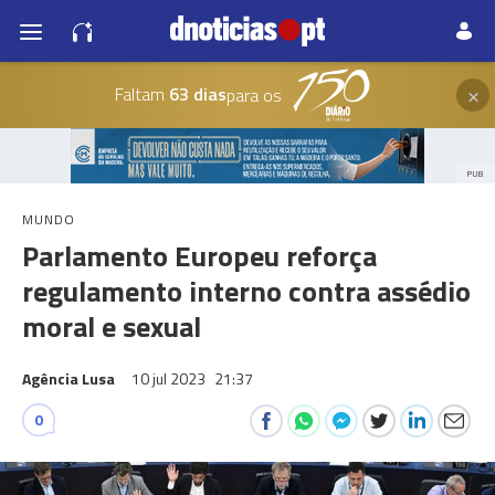
×
Faltam
63 dias
para os
PUB
MUNDO
Parlamento Europeu reforça
regulamento interno contra assédio
moral e sexual
Agência Lusa
10 jul 2023
21:37
0