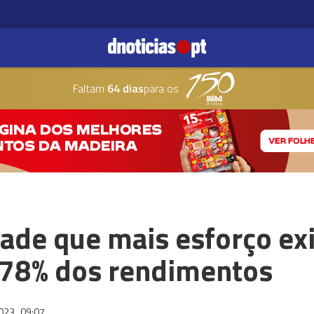
Faltam
64 dias
para os
dade que mais esforço ex
 78% dos rendimentos
2023
09:07