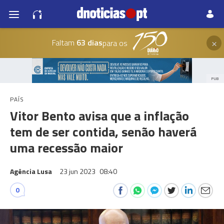
×
Faltam
63 dias
para os
PUB
PAÍS
Vitor Bento avisa que a inflação
tem de ser contida, senão haverá
uma recessão maior
Agência Lusa
23 jun 2023
08:40
0