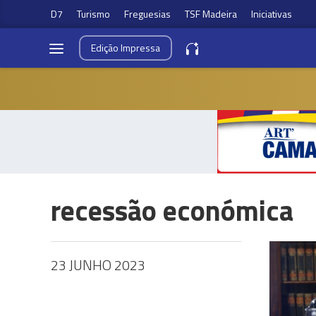
D7
Turismo
Freguesias
TSF Madeira
Iniciativas
Edição
Impressa
recessão económica
23 JUNHO 2023