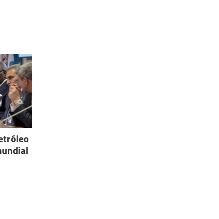
etróleo
mundial