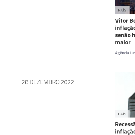
PAÍS
Vitor B
inflaçã
senão 
maior
Agência Lu
28 DEZEMBRO 2022
PAÍS
Recessã
inflaçã