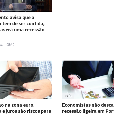
ento avisa que a
o tem de ser contida,
haverá uma recessão
sa
08:40
PAÍS
o na zona euro,
Economistas não desc
o e juros são riscos para
recessão ligeira em Por