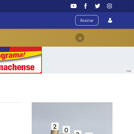
Assinar
×
PUB