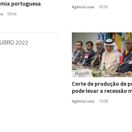
omia portuguesa
Agência Lusa
09:36
sa
09:46
UBRO 2022
MUNDO
Corte de produção de p
pode levar a recessão 
Agência Lusa
10:08