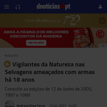
×
Faltam
64 dias
para os
PUB
MADEIRA
Vigilantes da Natureza nas
Selvagens ameaçados com armas
há 18 anos
Consulte as edições de 12 de Junho de 2005,
1997 e 1999
Andreia Dias Ferro
12 jun 2023
14:00