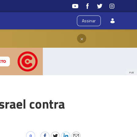
Assinar
×
PUB
rael contra
0