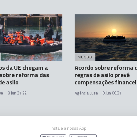
MUNDO
os da UE chegam a
Acordo sobre reforma 
sobre reforma das
regras de asilo prevê
de asilo
compensações financei
sa
8 Jun 21:22
Agência Lusa
9 Jun 00:31
Instale a nossa App