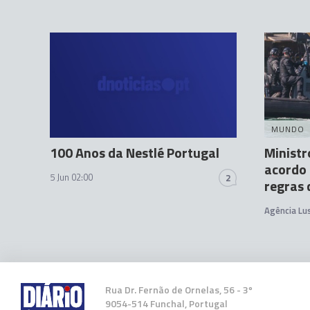
MUNDO
100 Anos da Nestlé Portugal
Ministr
acordo 
5 Jun 02:00
2
regras 
Agência Lu
Rua Dr. Fernão de Ornelas, 56 - 3º
9054-514 Funchal, Portugal