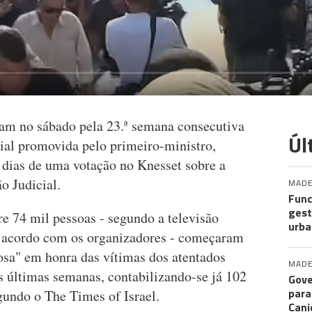
am no sábado pela 23.ª semana consecutiva
Úl
cial promovida pelo primeiro-ministro,
dias de uma votação no Knesset sobre a
o Judicial.
MADE
Func
gest
e 74 mil pessoas - segundo a televisão
urba
 de acordo com os organizadores - começaram
a" em honra das vítimas dos atentados
MADE
s últimas semanas, contabilizando-se já 102
Gove
para
gundo o The Times of Israel.
Cani