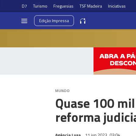
D7
Turismo
Freguesias
TSF Madeira
Iniciativas
Edição
Impressa
MUNDO
Quase 100 mil
reforma judici
Agência Lusa
11 jun 2023
03:04