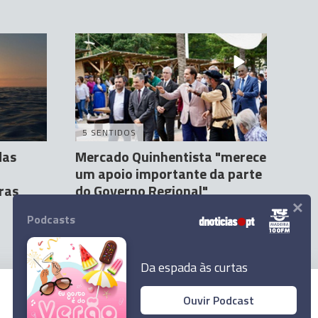
5 SENTIDOS
das
Mercado Quinhentista "merece
um apoio importante da parte
ras
do Governo Regional"
×
Erica Franco
2 Jun 17:36
1
Podcasts
Da espada às curtas
Ouvir Podcast
© 2023 Empresa Diário de Notícias, Lda.