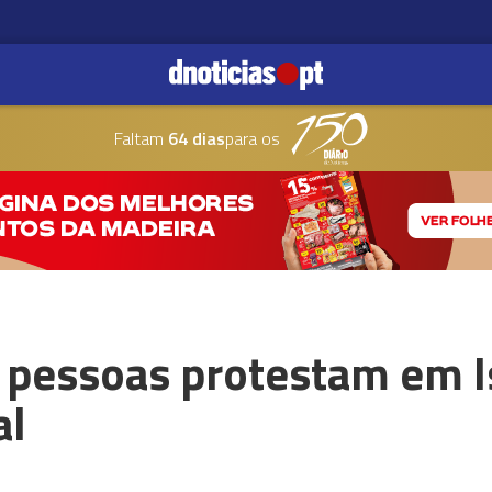
Faltam
64 dias
para os
 pessoas protestam em Is
al