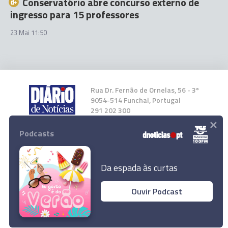
Conservatório abre concurso externo de
ingresso para 15 professores
23 Mai 11:50
Rua Dr. Fernão de Ornelas, 56 - 3º
9054-514 Funchal, Portugal
291 202 300
×
Podcasts
Instale a nossa App
Da espada às curtas
Ouvir Podcast
© 2023 Empresa Diário de Notícias, Lda.
Todos os direitos reservados.