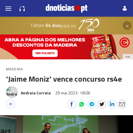
×
Faltam
64 dias
para os
PUB
MADEIRA
'Jaime Moniz' vence concurso rs4e
Andreia Correia
29 mai 2023
18:06
0