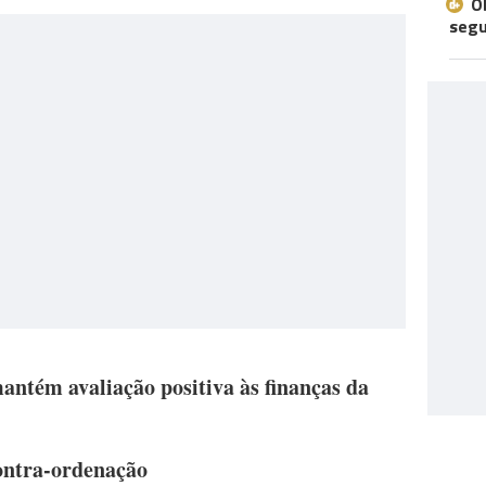
O
seg
antém avaliação positiva às finanças da
ontra-ordenação