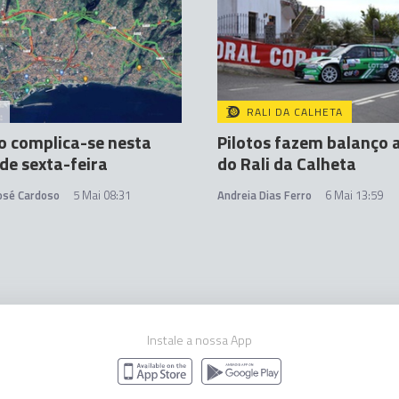
A
RALI DA CALHETA
o complica-se nesta
Pilotos fazem balanço 
e sexta-feira
do Rali da Calheta
José Cardoso
5 Mai 08:31
Andreia Dias Ferro
6 Mai 13:59
Instale a nossa App