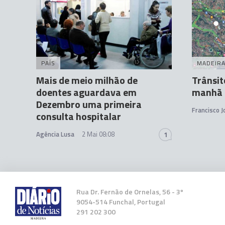
PAÍS
MADEIR
Mais de meio milhão de
Trânsit
doentes aguardava em
manhã d
Dezembro uma primeira
Francisco 
consulta hospitalar
Agência Lusa
2 Mai 08:08
1
Rua Dr. Fernão de Ornelas, 56 - 3º
9054-514 Funchal, Portugal
291 202 300