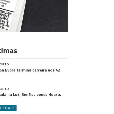
timas
PORTO
on Évora termina carreira aos 42
s
PORTO
ada na Luz, Benfica vence Hearts
LICADOR