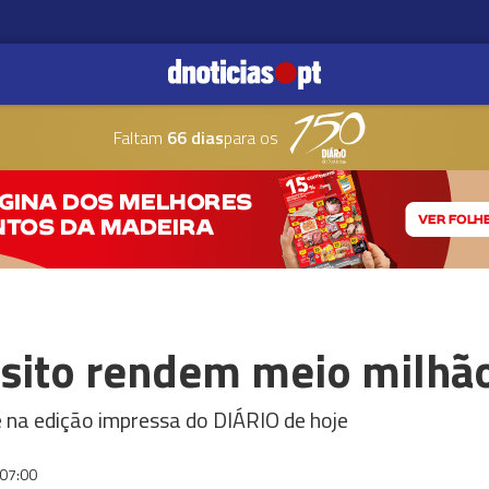
Faltam
66 dias
para os
nsito rendem meio milhã
e na edição impressa do DIÁRIO de hoje
07:00