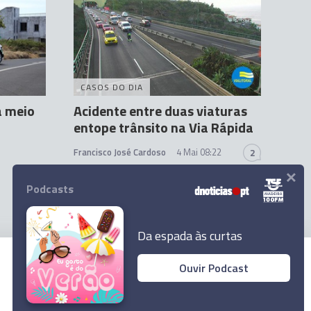
CASOS DO DIA
a meio
Acidente entre duas viaturas
entope trânsito na Via Rápida
Francisco José Cardoso
4 Mai 08:22
2
×
Podcasts
Da espada às curtas
Ouvir Podcast
© 2023 Empresa Diário de Notícias, Lda.
Todos os direitos reservados.