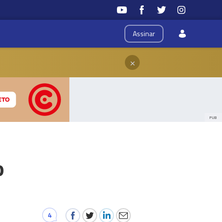
Assinar
×
PUB
o
4