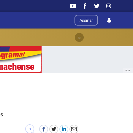
Assinar
×
PUB
os
3