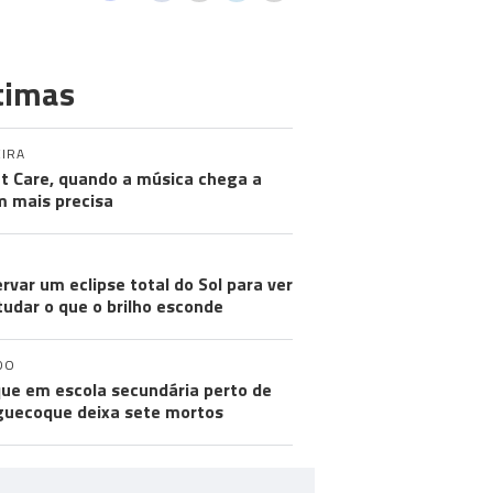
timas
IRA
nt Care, quando a música chega a
 mais precisa
rvar um eclipse total do Sol para ver
tudar o que o brilho esconde
DO
ue em escola secundária perto de
uecoque deixa sete mortos