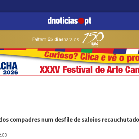
Faltam
65 dias
para os
dos compadres num desfile de saloios recauchutad
2:00