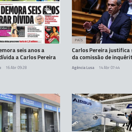
PAÍS
emora seis anos a
Carlos Pereira justifica
dívida a Carlos Pereira
da comissão de inquéri
o
16 Abr 09:28
Agência Lusa
14 Abr 07:44