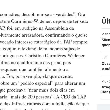
comadres, descobrem-se as verdades”. Ora
Úl
stine Ourmières-Widener, depois de ter sido
AP, foi, em audição na Assembleia da
olutamente arrasadora, confirmando o que se
MADE
Sile
nvocado interesse estratégico da TAP sempre
quem
m conjunto leviano de manobras sujas de
 portugueses. Christine Ourmières-Widener
PAÍS
ilme no qual foi uma das principais
Obse
e es
 esquecer que também alimentou a
a. Foi, por exemplo, ela que decidiu
MUN
sobre um “pedido especial” para alterar um
Ataq
ue precisava “ficar mais dois dias em
Bang
taria “mais de 200 pessoas”. A CEO da TAP
o das Infraestruturas com a indicação de que