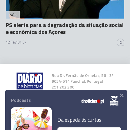
PAÍS
PS alerta para a degradação da situação social
e económica dos Açores
12 Fev 01:07
2
Rua Dr. Fernão de Ornelas, 56 - 3º
9054-514 Funchal, Portugal
291 202 300
×
Podcasts
Instale a nossa App
Da espada às curtas