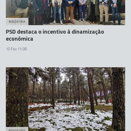
MADEIRA
PSD destaca o incentivo à dinamização
económica
10 Fev 11:08
MADEIRA