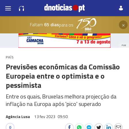
×
Faltam
65 dias
para os
PUB
PAÍS
Previsões económicas da Comissão
Europeia entre o optimista e o
pessimista
Entre os quais, Bruxelas melhora projecção da
inflação na Europa após 'pico' superado
Agência Lusa
13 fev 2023
09:50
0