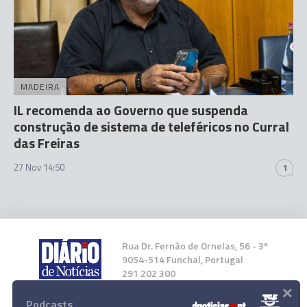
MADEIRA
IL recomenda ao Governo que suspenda
construção de sistema de teleféricos no Curral
das Freiras
27 Nov 14:50
1
Rua Dr. Fernão de Ornelas, 56 - 3º
9054-514 Funchal, Portugal
291 202 300
×
Podcasts
Instale a nossa App