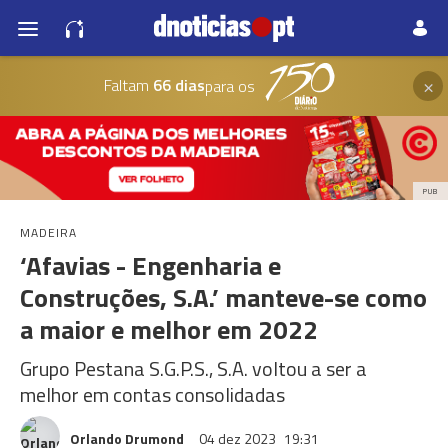
×
Faltam
66 dias
para os
PUB
MADEIRA
‘Afavias - Engenharia e
Construções, S.A.’ manteve-se como
a maior e melhor em 2022
Grupo Pestana S.G.P.S., S.A. voltou a ser a
melhor em contas consolidadas
Orlando Drumond
04 dez 2023
19:31