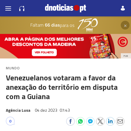
×
Faltam
66 dias
para os
PUB
MUNDO
Venezuelanos votaram a favor da
anexação do território em disputa
com a Guiana
Agência Lusa
04 dez 2023
07:43
0