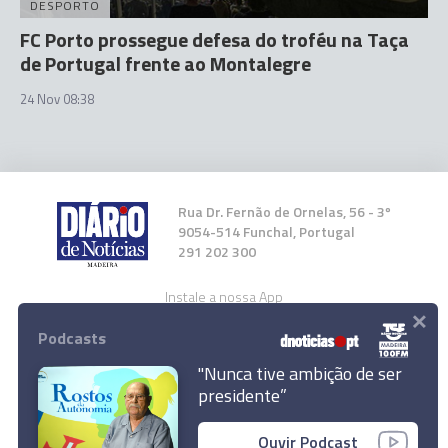
DESPORTO
FC Porto prossegue defesa do troféu na Taça
de Portugal frente ao Montalegre
24 Nov 08:38
Rua Dr. Fernão de Ornelas, 56 - 3º
9054-514 Funchal, Portugal
291 202 300
Instale a nossa App
×
Podcasts
"Nunca tive ambição de ser
presidente”
© 2023 Empresa Diário de Notícias, Lda.
Ouvir Podcast