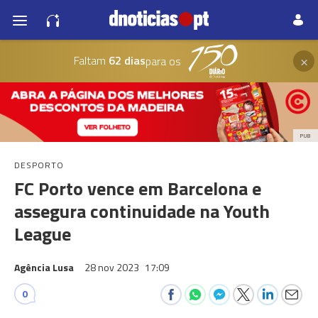
×
Faltam
62 dias
para os
PUB
DESPORTO
FC Porto vence em Barcelona e
assegura continuidade na Youth
League
Agência Lusa
28 nov 2023
17:09
0