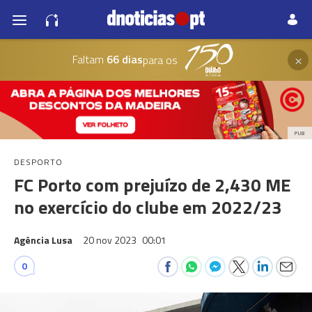
×
Faltam
66 dias
para os
PUB
DESPORTO
FC Porto com prejuízo de 2,430 ME
no exercício do clube em 2022/23
Agência Lusa
20 nov 2023
00:01
0