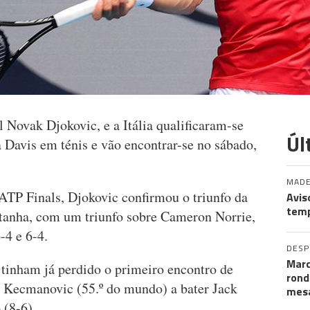
Novak Djokovic, e a Itália qualificaram-se
Úl
a Davis em ténis e vão encontrar-se no sábado,
MADE
 ATP Finals, Djokovic confirmou o triunfo da
Avis
temp
retanha, com um triunfo sobre Cameron Norrie,
-4 e 6-4.
DES
Marc
tinham já perdido o primeiro encontro de
rond
 Kecmanovic (55.º do mundo) a bater Jack
mesa
 (8-6).