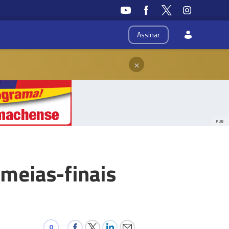
Assinar
×
PUB
 meias-finais
0