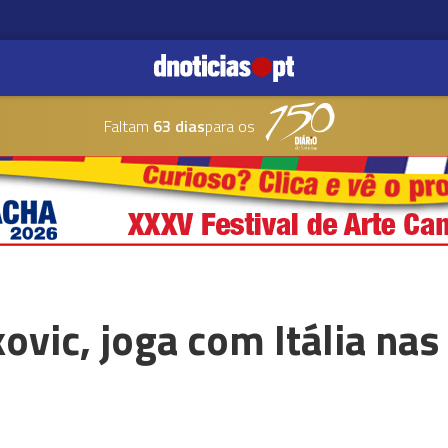
Faltam
63 dias
para os
kovic, joga com Itália nas