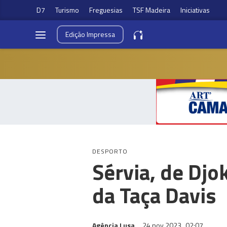
D7
Turismo
Freguesias
TSF Madeira
Iniciativas
Edição
Impressa
DESPORTO
Sérvia, de Djo
da Taça Davis
Agência Lusa
24 nov 2023
02:07