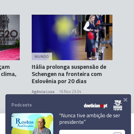
MUNDO
rçam
Itália prolonga suspensão de
 clima,
Schengen na fronteira com
Eslovénia por 20 dias
Agência Lusa
16 Nov 23:34
×
Podcasts
"Nunca tive ambição de ser
presidente”
© 2023 Empresa Diário de Notícias, Lda.