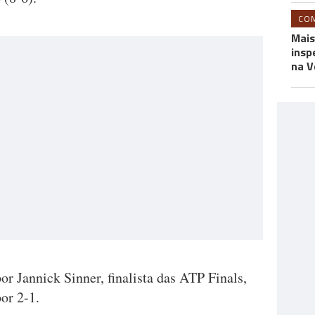
CO
Mais
insp
na V
or Jannick Sinner, finalista das ATP Finals,
or 2-1.