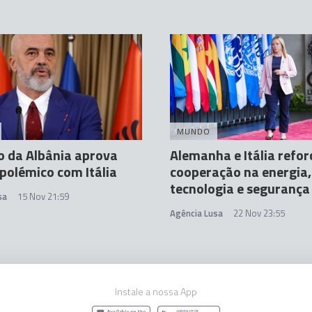
MUNDO
 da Albânia aprova
Alemanha e Itália refo
polémico com Itália
cooperação na energia,
tecnologia e segurança
sa
15 Nov 21:59
Agência Lusa
22 Nov 23:55
Instale a nossa App