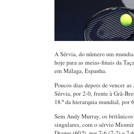
A Sérvia, do número um mundial 
hoje para as meias-finais da Taç
em Málaga, Espanha.
Poucos dias depois de vencer as
Sérvia, por 2-0, frente à Grã-B
18.º da hierarquia mundial, por 6
Sem Andy Murray, os britânicos 
singulares, com o sérvio Miomir
Draper (60.º), por 7-6 (7-2) e 7-6