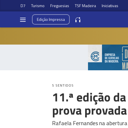
D7
Turismo
Freguesias
TSF Madeira
Iniciativas
Edição
Impressa
5 SENTIDOS
11.ª edição da
prova provada
Rafaela Fernandes na abertura 