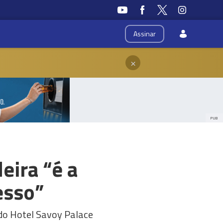
Assinar
×
PUB
eira “é a
esso”
 do Hotel Savoy Palace