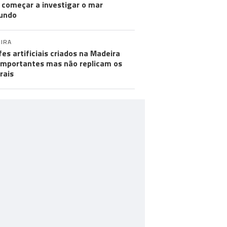
 começar a investigar o mar
undo
IRA
fes artificiais criados na Madeira
importantes mas não replicam os
rais