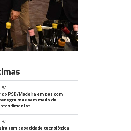
timas
IRA
r do PSD/Madeira em paz com
tenegro mas sem medo de
entendimentos
IRA
ira tem capacidade tecnológica