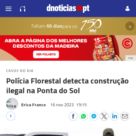
×
Faltam
66 dias
para os
PUB
CASOS DO DIA
Polícia Florestal detecta construção
ilegal na Ponta do Sol
Erica Franco
16 nov 2023
19:15
1