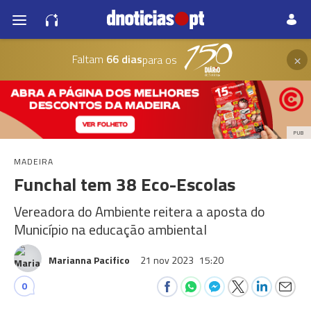
×
Faltam
66 dias
para os
PUB
MADEIRA
Funchal tem 38 Eco-Escolas
Vereadora do Ambiente reitera a aposta do
Município na educação ambiental
Marianna Pacifico
21 nov 2023
15:20
0