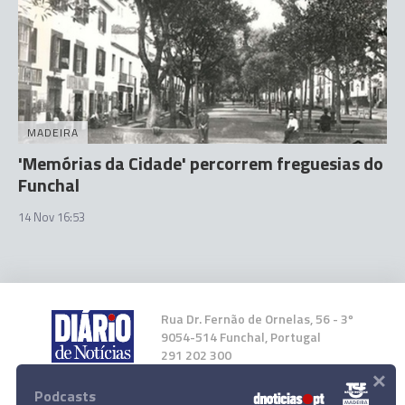
MADEIRA
'Memórias da Cidade' percorrem freguesias do
Funchal
14 Nov 16:53
Rua Dr. Fernão de Ornelas, 56 - 3º
9054-514 Funchal, Portugal
291 202 300
×
Podcasts
Instale a nossa App