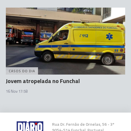
CASOS DO DIA
Jovem atropelada no Funchal
16 Nov 17:58
Rua Dr. Fernão de Ornelas, 56 - 3º
9054-514 Funchal, Portugal