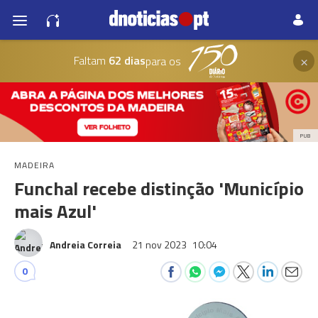
×
Faltam
62 dias
para os
PUB
MADEIRA
Funchal recebe distinção 'Município
mais Azul'
Andreia Correia
21 nov 2023
10:04
0