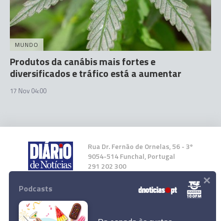
MUNDO
Produtos da canábis mais fortes e
diversificados e tráfico está a aumentar
17 Nov 04:00
Rua Dr. Fernão de Ornelas, 56 - 3º
9054-514 Funchal, Portugal
291 202 300
×
Podcasts
Instale a nossa App