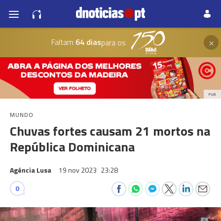
×
Faltam
64 dias
para os
PUB
MUNDO
Chuvas fortes causam 21 mortos na
República Dominicana
Agência Lusa
19 nov 2023
23:28
0