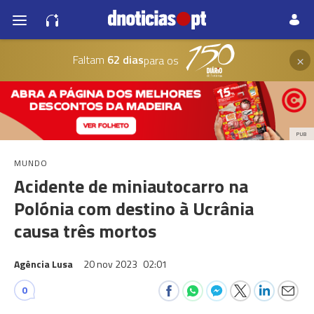
×
Faltam
62 dias
para os
PUB
MUNDO
Acidente de miniautocarro na
Polónia com destino à Ucrânia
causa três mortos
Agência Lusa
20 nov 2023
02:01
0