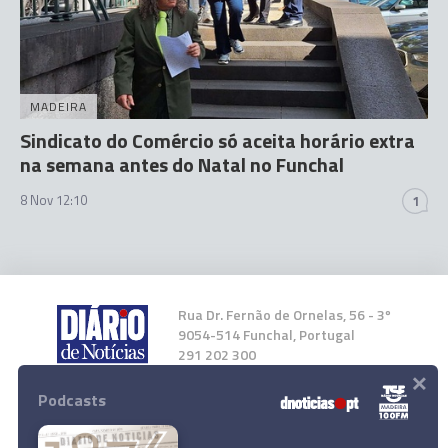
MADEIRA
Sindicato do Comércio só aceita horário extra
na semana antes do Natal no Funchal
8 Nov 12:10
1
Rua Dr. Fernão de Ornelas, 56 - 3º
9054-514 Funchal, Portugal
291 202 300
×
Podcasts
Instale a nossa App