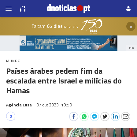
×
Faltam
65 dias
para os
PUB
MUNDO
Países árabes pedem fim da
escalada entre Israel e milícias do
Hamas
Agência Lusa
07 out 2023
19:50
0