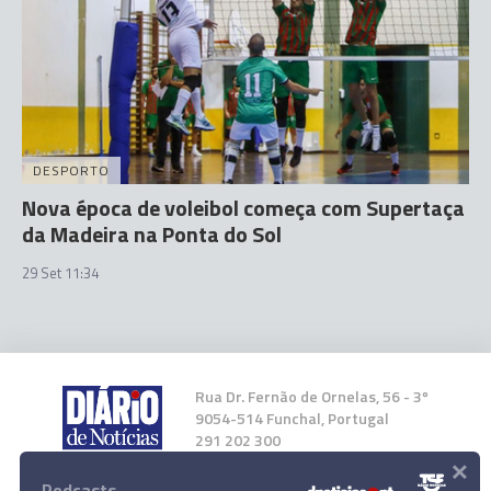
DESPORTO
Nova época de voleibol começa com Supertaça
da Madeira na Ponta do Sol
29 Set 11:34
Rua Dr. Fernão de Ornelas, 56 - 3º
9054-514 Funchal, Portugal
291 202 300
×
Podcasts
Instale a nossa App