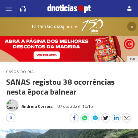
×
Faltam
64 dias
para os
PUB
CASOS DO DIA
SANAS registou 38 ocorrências
nesta época balnear
Andreia Correia
07 out 2023
10:15
0