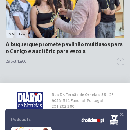
MADEIRA
Albuquerque promete pavilhão multiusos para
o Caniço e auditório para escola
29 Set 12:00
1
Rua Dr. Fernão de Ornelas, 56 - 3º
9054-514 Funchal, Portugal
291 202 300
×
Podcasts
Instale a nossa App