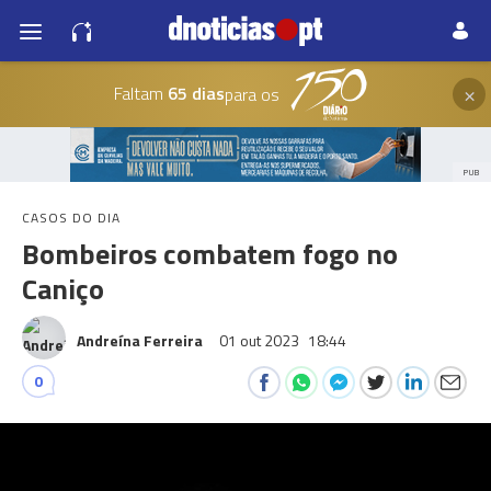
×
Faltam
65 dias
para os
PUB
CASOS DO DIA
Bombeiros combatem fogo no
Caniço
Andreína Ferreira
01 out 2023
18:44
0