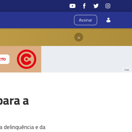
Assinar
×
PUB
para a
a delinquência e da