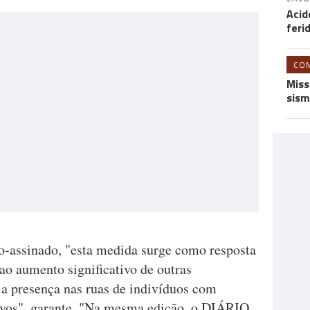
Acid
feri
CO
Miss
sism
o-assinado, "esta medida surge como resposta
 ao aumento significativo de outras
 a presença nas ruas de indivíduos com
ivos", garante. "Na mesma edição, o DIÁRIO