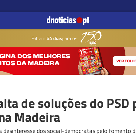
Faltam
64 dias
para os
falta de soluções do PSD 
 na Madeira
sa desinteresse dos social-democratas pelo fomento d