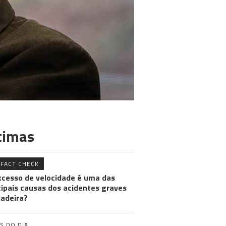
timas
FACT CHECK
xcesso de velocidade é uma das
cipais causas dos acidentes graves
adeira?
S DO DIA