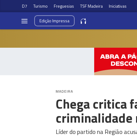
D7
Turismo
Freguesias
TSF Madeira
Iniciativas
Edição
Impressa
MADEIRA
Chega critica 
criminalidade
Líder do partido na Região acu