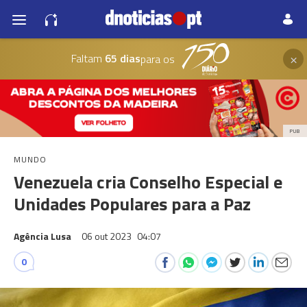
×
Faltam
65 dias
para os
PUB
MUNDO
Venezuela cria Conselho Especial e
Unidades Populares para a Paz
Agência Lusa
06 out 2023
04:07
0