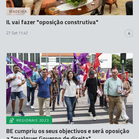
MADEIRA
IL vai fazer "oposição construtiva"
27 Set 11:47
4
REGIONAIS 2023
BE cumpriu os seus objectivos e será oposição
a "qualquer Governo de direita"