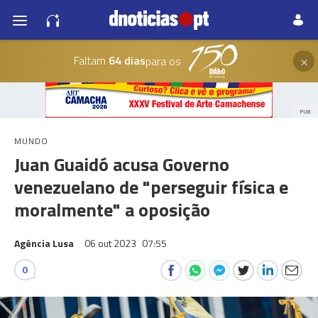
×
Faltam
64 dias
para os
PUB
MUNDO
Juan Guaidó acusa Governo
venezuelano de "perseguir física e
moralmente" a oposição
Agência Lusa
06 out 2023
07:55
0