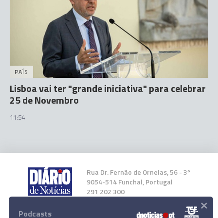
PAÍS
Lisboa vai ter "grande iniciativa" para celebrar
25 de Novembro
11:54
Rua Dr. Fernão de Ornelas, 56 - 3º
9054-514 Funchal, Portugal
291 202 300
×
Podcasts
Instale a nossa App