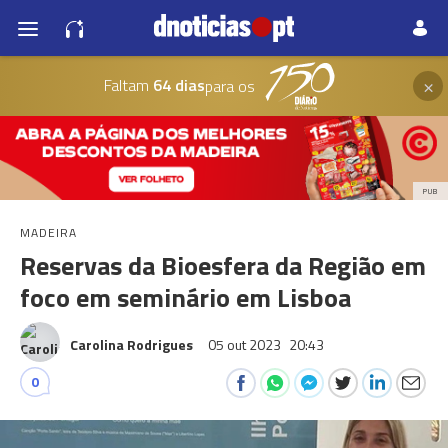
×
Faltam
64 dias
para os
PUB
MADEIRA
Reservas da Bioesfera da Região em
foco em seminário em Lisboa
Carolina Rodrigues
05 out 2023
20:43
0