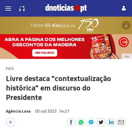
×
Faltam
63 dias
para os
PUB
PAÍS
Livre destaca "contextualização
histórica" em discurso do
Presidente
Agência Lusa
05 out 2023
14:27
0