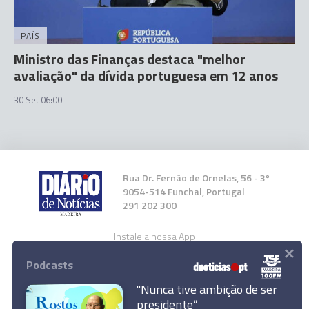
PAÍS
Ministro das Finanças destaca "melhor
avaliação" da dívida portuguesa em 12 anos
30 Set 06:00
Rua Dr. Fernão de Ornelas, 56 - 3º
9054-514 Funchal, Portugal
291 202 300
Instale a nossa App
×
Podcasts
"Nunca tive ambição de ser
presidente”