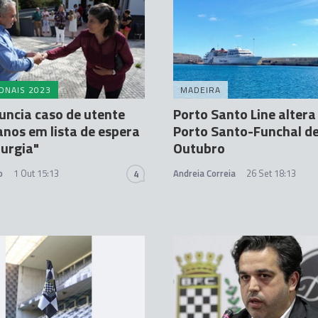
ONAIS 2023
MADEIRA
uncia caso de utente
Porto Santo Line alter
anos em lista de espera
Porto Santo-Funchal de
rurgia"
Outubro
o
1 Out 15:13
Andreia Correia
26 Set 18:13
4