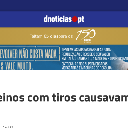
Faltam
65 dias
para os
reinos com tiros causava
3
14:00