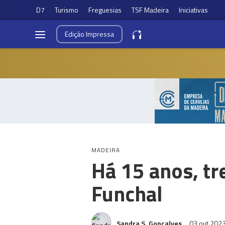
D7
Turismo
Freguesias
TSF Madeira
Iniciativas
Edição
Impressa
MADEIRA
Há 15 anos, t
Funchal
Sandra S. Gonçalves
03 out 202