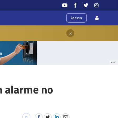
Assinar
×
PUB
m alarme no
0