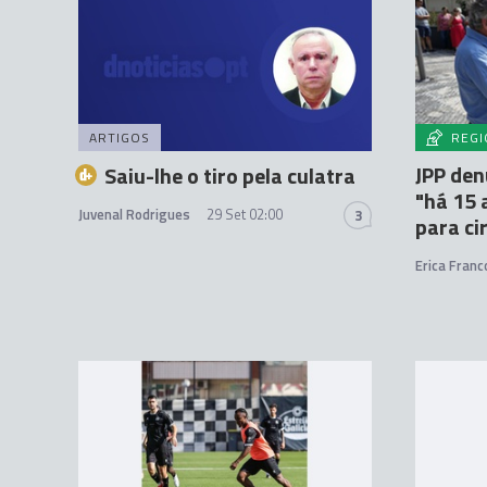
ARTIGOS
REGI
JPP den
Saiu-lhe o tiro pela culatra
"há 15 
Juvenal Rodrigues
29 Set 02:00
3
para ci
Erica Franc