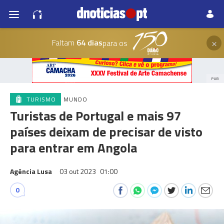
×
Faltam
64 dias
para os
PUB
TURISMO
MUNDO
Turistas de Portugal e mais 97
países deixam de precisar de visto
para entrar em Angola
Agência Lusa
03 out 2023
01:00
0