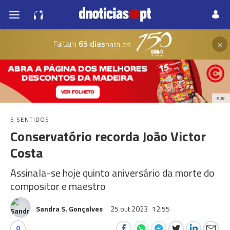
×
Faltam
65 dias
para os
PUB
5 SENTIDOS
Conservatório recorda João Victor
Costa
Assinala-se hoje quinto aniversário da morte do
compositor e maestro
Sandra S. Gonçalves
25 out 2023
12:55
0