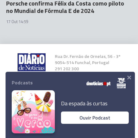
Porsche confirma Félix da Costa como piloto
no Mundial de Fórmula E de 2024
17 Out 14:59
Rua Dr. Fernão de Ornelas, 56 - 3º
9054-514 Funchal, Portugal
291 202 300
×
Podcasts
Instale a nossa App
Da espada às curtas
Prémio de Arquitectura da Madeira e Porto
Ouvir Podcast
Santo 2023 será entregue segunda-feira a
© 2023 Empresa Diário de Notícias, Lda.
João Costa Nóbrega
Todos os direitos reservados.
Ler Artigo