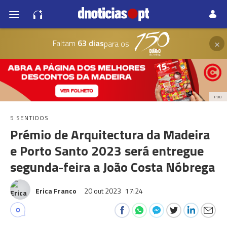
×
Faltam
63 dias
para os
PUB
5 SENTIDOS
Prémio de Arquitectura da Madeira
e Porto Santo 2023 será entregue
segunda-feira a João Costa Nóbrega
Erica Franco
20 out 2023
17:24
0