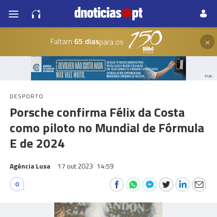
×
Faltam
65 dias
para os
PUB
DESPORTO
Porsche confirma Félix da Costa
como piloto no Mundial de Fórmula
E de 2024
Agência Lusa
17 out 2023
14:59
0