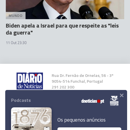
MUNDO
Biden apela a Israel para que respeite as "leis
da guerra"
11 Out 23:30
Rua Dr. Fernão de Ornelas, 56 - 3º
9054-514 Funchal, Portugal
291 202 300
×
Podcasts
Instale a nossa App
Os pequenos anúncios