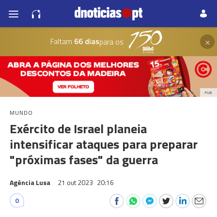
×
Faltam
66 dias
para os
PUB
MUNDO
Exército de Israel planeia
intensificar ataques para preparar
"próximas fases" da guerra
Agência Lusa
21 out 2023
20:16
0