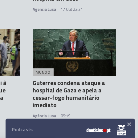
Agência Lusa
17 Out 22:24
MUNDO
i à
Guterres condena ataque a
que
hospital de Gaza e apela a
za
cessar-fogo humanitário
imediato
Agência Lusa
09:19
×
Podcasts