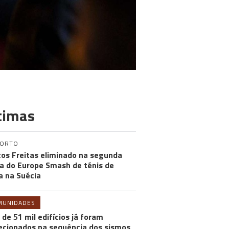
timas
PORTO
os Freitas eliminado na segunda
a do Europe Smash de ténis de
 na Suécia
MUNIDADES
 de 51 mil edifícios já foram
ecionados na sequência dos sismos