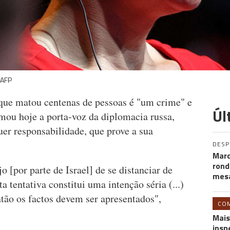
/AFP
que matou centenas de pessoas é "um crime" e
Úl
mou hoje a porta-voz da diplomacia russa,
uer responsabilidade, que prove a sua
DES
Marc
rond
[por parte de Israel] de se distanciar de
mesa
a tentativa constitui uma intenção séria (...)
então os factos devem ser apresentados",
CO
Mais
insp