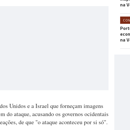
na V
CO
Port
econ
na V
ados Unidos e a Israel que forneçam imagens
igem do ataque, acusando os governos ocidentais
eações, de que "o ataque aconteceu por si só".