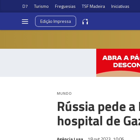
D7
Turismo
Freguesias
TSF Madeira
Iniciativas
Edição
Impressa
MUNDO
Rússia pede a 
hospital de Ga
Agência Lusa
18 out 2023
10:06