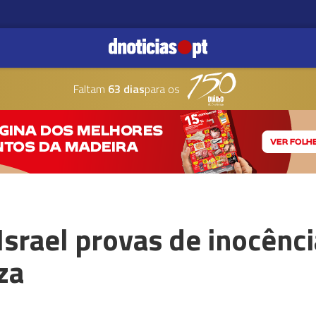
Faltam
63 dias
para os
Israel provas de inocênci
za