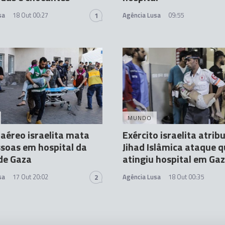
sa
18 Out 00:27
Agência Lusa
09:55
1
MUNDO
aéreo israelita mata
Exército israelita atribu
soas em hospital da
Jihad Islâmica ataque 
de Gaza
atingiu hospital em Ga
sa
17 Out 20:02
Agência Lusa
18 Out 00:35
2