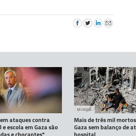
MUNDO
 em ataques contra
Mais de três mil morto
l e escola em Gaza são
Gaza sem balanço de a
das e chocantes"
hospital