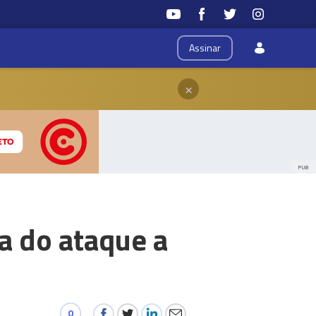
Assinar
×
PUB
a do ataque a
0