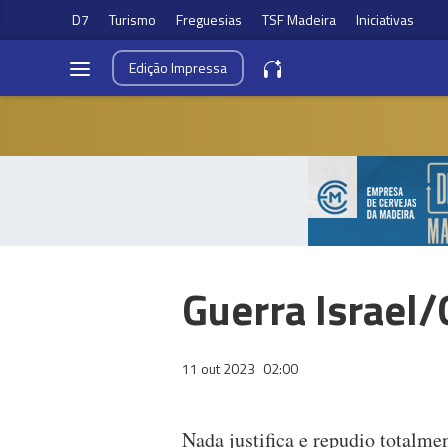
D7
Turismo
Freguesias
TSF Madeira
Iniciativas
Edição
Impressa
Guerra Israel
11 out 2023
02:00
Nada justifica e repudio totalme