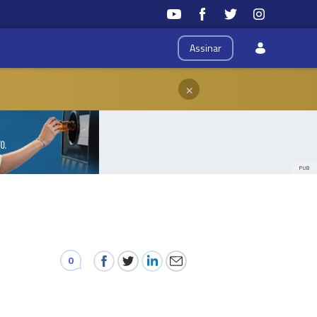
Assinar
×
PUB
0