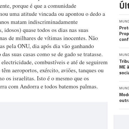
Úl
mente, porque é que a comunidade
omou uma atitude vincada ou apontou o dedo a
0 anos matam indiscriminadamente
MUN
Prot
s, idosos) quase todos os dias nas suas
Prop
nas de milhares de vítimas inocentes. Não
conf
das pela ONU, dia após dia vão ganhando
 das suas casas como se de gado se tratasse.
MUN
Trib
electricidade, combustíveis e até de seguirem
ME à
 têm aeroportos, exército, aviões, tanques ou
soci
 os israelitas. Isto é o mesmo que os
rra com Andorra e todos batemos palmas.
MUN
Mode
outr