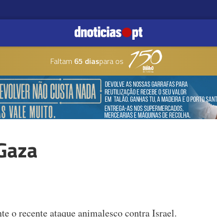
Faltam
65 dias
para os
/Gaza
nte o recente ataque animalesco contra Israel.