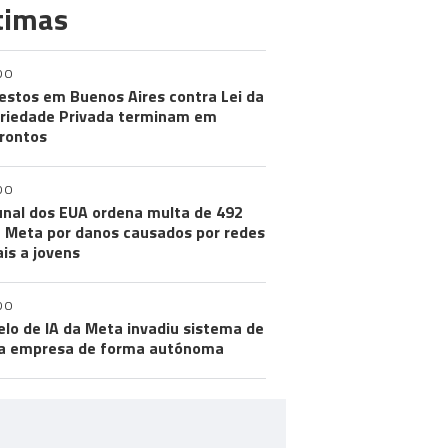
timas
DO
estos em Buenos Aires contra Lei da
riedade Privada terminam em
rontos
DO
unal dos EUA ordena multa de 492
 Meta por danos causados por redes
ais a jovens
DO
lo de IA da Meta invadiu sistema de
a empresa de forma autónoma