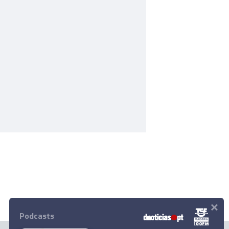
×
Podcasts