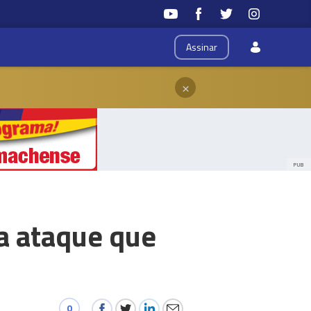
Assinar
×
PUB
ca ataque que
0