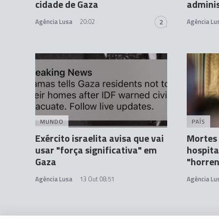
cidade de Gaza
admini
Agência Lusa
20:02
Agência Lu
2
MUNDO
PAÍS
Exército israelita avisa que vai
Mortes
usar "força significativa" em
hospita
Gaza
"horren
Agência Lusa
13 Out 08:51
Agência Lu