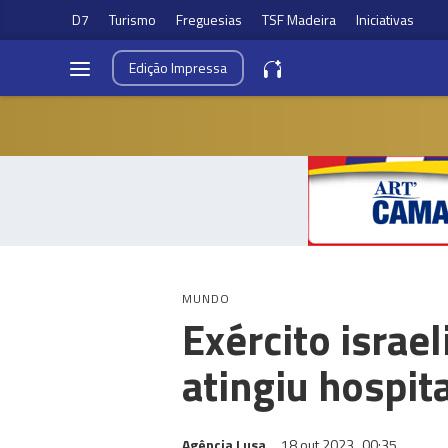
D7
Turismo
Freguesias
TSF Madeira
Iniciativas
Edição
Impressa
MUNDO
Exército israel
atingiu hospit
Agência Lusa
18 out 2023
00:35