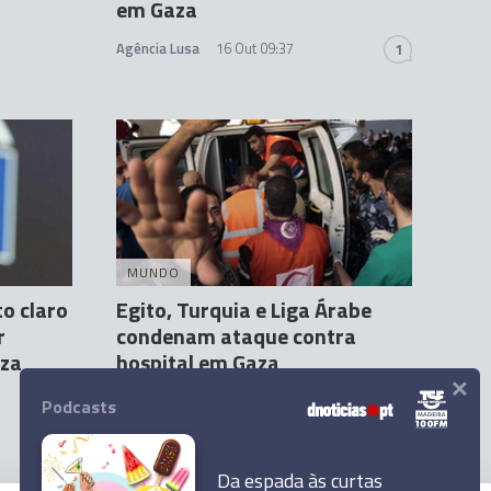
em Gaza
Agência Lusa
16 Out 09:37
1
MUNDO
o claro
Egito, Turquia e Liga Árabe
r
condenam ataque contra
aza
hospital em Gaza
×
Agência Lusa
22:24
Podcasts
Da espada às curtas