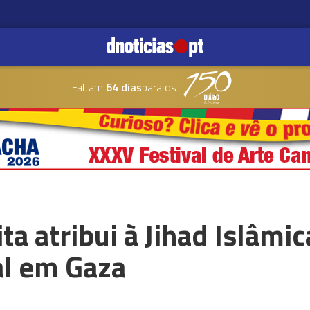
Faltam
64 dias
para os
ita atribui à Jihad Islâmi
al em Gaza