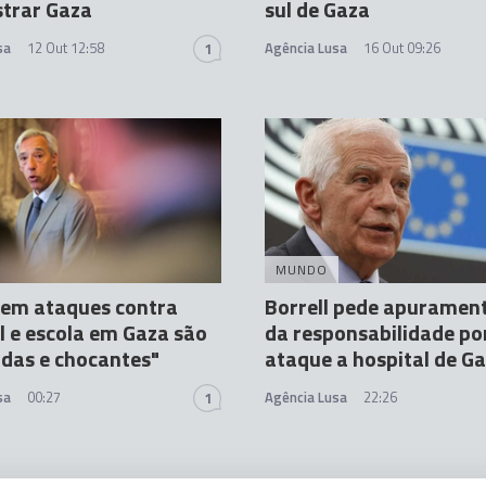
strar Gaza
sul de Gaza
sa
12 Out 12:58
Agência Lusa
16 Out 09:26
1
MUNDO
 em ataques contra
Borrell pede apurament
l e escola em Gaza são
da responsabilidade po
das e chocantes"
ataque a hospital de G
sa
00:27
Agência Lusa
22:26
1